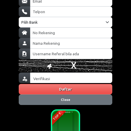
Daftar
Close
TOP 1