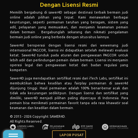
Dengan Lisensi Resmi
Memilih bergabung di sawer4D sebagai destinasi terbaik bermain judi
online adalah pilihan yang tepat. Kami menawarkan berbagai
keuntungan, seperti permainan taruhan yang beragam, sistem yang
adil, pelayanan yang memuaskan, dan menjamin keamanan pemain
dalam bermain . Bergabunglah sekarang dan nikmati pengalaman
bermain judi online yang berbeda dengan situs-situs lainnya.
Sawer4d beroperasi dengan lisensi resmi dari wewenang judi
internasional PAGCOR, lisensi ini didapatkan setelah melewati evaluasi
ketat. Sawer4d tunduk pada aturan dan pengawasan PAGCOR untuk
lebih adil dan perlindungan pemain dalam bermain. Lisensi ini menjamin
operasi legal dan pengawasan ketat dari badan regulasi yang
kompeten.
Sawer4D juga mendapatkan sertifikat resmi dari iTech Labs, sertifikat ini
membuktikan bahwa keadilan atau fairplay permainan di sawer4d
dijunjung tinggi. Hasil permainan adalah 100% benar-benar acak dan
tidak ada kecurangan sedikitpun. Dengan lisensi dan sertifikat yang
dimiliki, sawer4D menjadi pilihan paling dipercaya di Indonesia. Para
pemain bisa menikmati permainan favorit tanpa ada rasa khawatir soal
keamanan dan keadilan dalam bermain.
© 2015 - 2026 Copyright SAWER4D.
All Rights Reserved.
LAPOR PUSAT