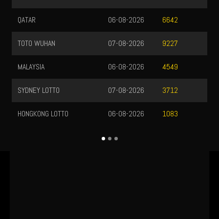
QATAR
06-08-2026
6642
TOTO WUHAN
07-08-2026
9227
MALAYSIA
06-08-2026
4549
SYDNEY LOTTO
07-08-2026
3712
HONGKONG LOTTO
06-08-2026
1083