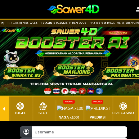
JIKA ADA KENDALA SAAT BERMAIN DI PRAGMATIC DAN PG SOFT BISA DI COBA DOWNLOAD URBAN V
PROMO
PROMO
TOGEL
SLOT
LIVE CASINO
NAGA x1000
PREDIKSI