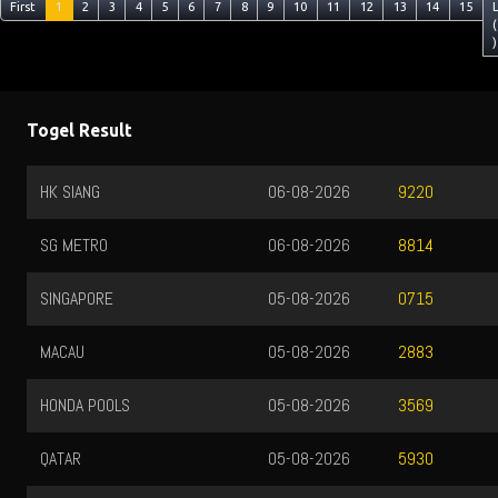
First
1
2
3
4
5
6
7
8
9
10
11
12
13
14
15
(
)
Togel Result
HK SIANG
06-08-2026
9220
SG METRO
06-08-2026
8814
SINGAPORE
05-08-2026
0715
MACAU
05-08-2026
2883
HONDA POOLS
05-08-2026
3569
QATAR
05-08-2026
5930