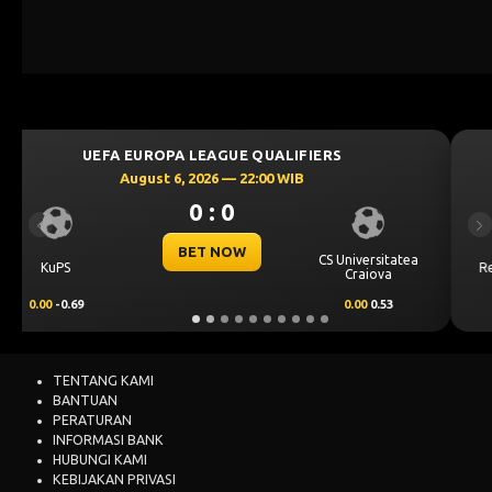
UEFA EUROPA LEAGUE QUALIFIERS
August 7, 2026 — 00:00 WIB
0 : 0
Previous
Ne
BET NOW
tea
Red Bull Salzburg
Pafos FC
0.75
0.60
-0.75
-0.76
TENTANG KAMI
BANTUAN
PERATURAN
INFORMASI BANK
HUBUNGI KAMI
KEBIJAKAN PRIVASI