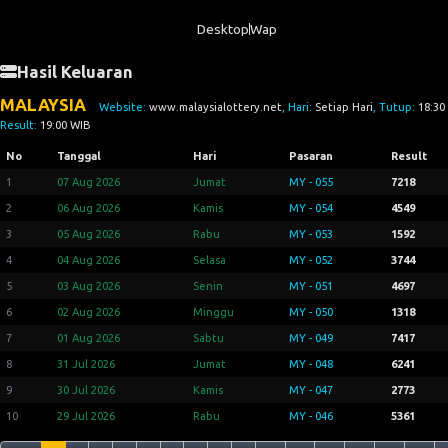
Desktop
Wap
Hasil Keluaran
MALAYSIA
Website:
www.malaysialottery.net
, Hari:
Setiap Hari
, Tutup:
18:30
Result:
19:00 WIB
No
Tanggal
Hari
Pasaran
Result
1
07 Aug 2026
Jumat
MY - 055
7218
2
06 Aug 2026
Kamis
MY - 054
4549
3
05 Aug 2026
Rabu
MY - 053
1592
4
04 Aug 2026
Selasa
MY - 052
3744
5
03 Aug 2026
Senin
MY - 051
4697
6
02 Aug 2026
Minggu
MY - 050
1318
7
01 Aug 2026
Sabtu
MY - 049
7417
8
31 Jul 2026
Jumat
MY - 048
6241
9
30 Jul 2026
Kamis
MY - 047
2773
10
29 Jul 2026
Rabu
MY - 046
5361