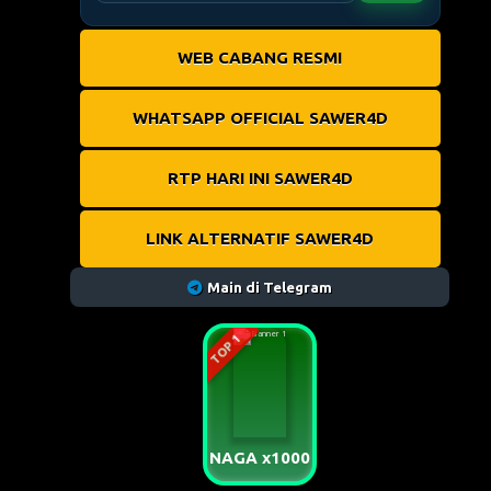
WEB CABANG RESMI
WHATSAPP OFFICIAL SAWER4D
RTP HARI INI SAWER4D
LINK ALTERNATIF SAWER4D
Main di Telegram
TOP 1
NAGA x1000