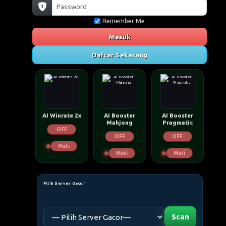
Remember Me
Masuk
Daftar Sekarang
AI Winrate 2x
AI Booster
AI Booster
Mahjong
Pragmatic
OFF
OFF
OFF
Mati
Mati
Mati
Pilih Server Gacor
Scan