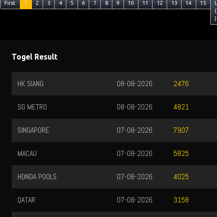
First
1
2
3
4
5
6
7
8
9
10
11
12
13
14
15
(
)
Togel Result
HK SIANG
08-08-2026
2476
SG METRO
08-08-2026
4821
SINGAPORE
07-08-2026
7907
MACAU
07-08-2026
5825
HONDA POOLS
07-08-2026
4025
QATAR
07-08-2026
3158