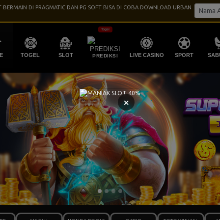
AT BERMAIN DI PRAGMATIC DAN PG SOFT BISA DI COBA DOWNLOAD URBAN VPN GUN
wx****ig Berhasil Withdraw Rp 9.213.000,00
Togel
E
TOGEL
SLOT
LIVE CASINO
SPORT
SAB
PREDIKSI
×