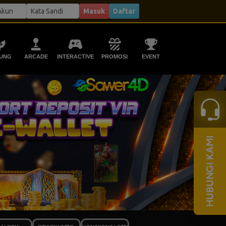
AKAN NEGARA MALAYSIA
Masuk
Daftar
UNG
ARCADE
INTERACTIVE
PROMOSI
EVENT