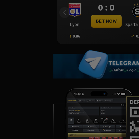
0 : 0
Previous
BET NOW
Union 
Bodo Glimt
Gill
0.75
0.82
-0.75
TELEGRA
Daftar
Login