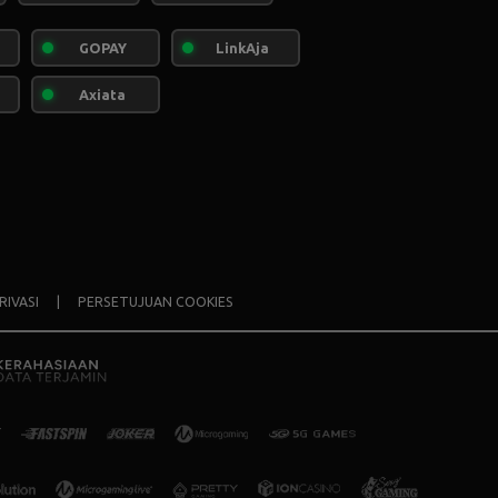
GOPAY
LinkAja
Axiata
RIVASI
|
PERSETUJUAN COOKIES