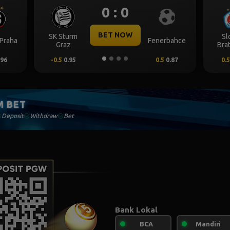
0 : 0
BET NOW
Saint-
e-Barcelona
e-Feyenoord
e-RB 
oise
1.00
1.5
0.59
-1.5
-0.83
0.0
M BET
Deposit
Withdraw
Bet
Bank Lokal
BCA
Mandiri