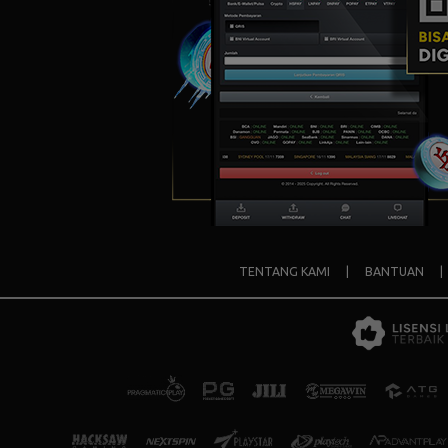
TENTANG KAMI
|
BANTUAN
|