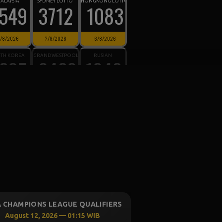
ALAYSIA
SYDNEY LOTTO
HONGKONG LOTTO
549
3712
1083
/8/2026
7/8/2026
6/8/2026
TH KOREA
GRANDWESTPOOLS
RUSIAN
205
8429
1942
/8/2026
6/8/2026
6/8/2026
OTBALL F24 ELITE CLUB FRIENDLY
August 7, 2026 — 14:45 WIB