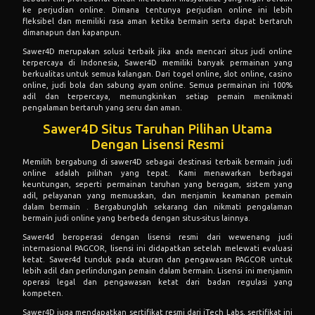
ke perjudian online. Dimana tentunya perjudian online ini lebih
fleksibel dan memiliki rasa aman ketika bermain serta dapat bertaruh
dimanapun dan kapanpun.
Sawer4D merupakan solusi terbaik jika anda mencari situs judi online
terpercaya di Indonesia, Sawer4D memiliki banyak permainan yang
berkualitas untuk semua kalangan. Dari togel online, slot online, casino
online, judi bola dan sabung ayam online. Semua permainan ini 100%
adil dan terpercaya, memungkinkan setiap pemain menikmati
pengalaman bertaruh yang seru dan aman.
Sawer4D Situs Taruhan Pilihan Utama
Dengan Lisensi Resmi
Memilih bergabung di sawer4D sebagai destinasi terbaik bermain judi
online adalah pilihan yang tepat. Kami menawarkan berbagai
keuntungan, seperti permainan taruhan yang beragam, sistem yang
adil, pelayanan yang memuaskan, dan menjamin keamanan pemain
dalam bermain . Bergabunglah sekarang dan nikmati pengalaman
bermain judi online yang berbeda dengan situs-situs lainnya.
Sawer4d beroperasi dengan lisensi resmi dari wewenang judi
internasional PAGCOR, lisensi ini didapatkan setelah melewati evaluasi
ketat. Sawer4d tunduk pada aturan dan pengawasan PAGCOR untuk
lebih adil dan perlindungan pemain dalam bermain. Lisensi ini menjamin
operasi legal dan pengawasan ketat dari badan regulasi yang
kompeten.
Sawer4D juga mendapatkan sertifikat resmi dari iTech Labs, sertifikat ini