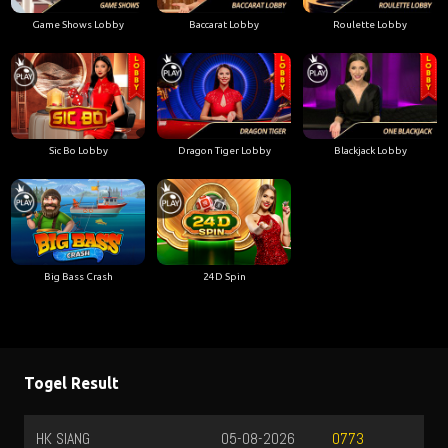
Game Shows Lobby
Baccarat Lobby
Roulette Lobby
Sic Bo Lobby
Dragon Tiger Lobby
Blackjack Lobby
Big Bass Crash
24D Spin
Togel Result
HK SIANG
05-08-2026
CA
0773