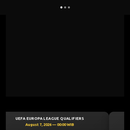
UEFA EUROPA LEAGUE QUALIFIERS
August 6, 2026 — 22:59 WIB