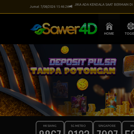
JIKA ADA KENDALA SAAT BERMAIN D
Jumat 7/08/2026 15:46:26
HOME
TOG
HK SIANG
SG METRO
SINGAPORE
M