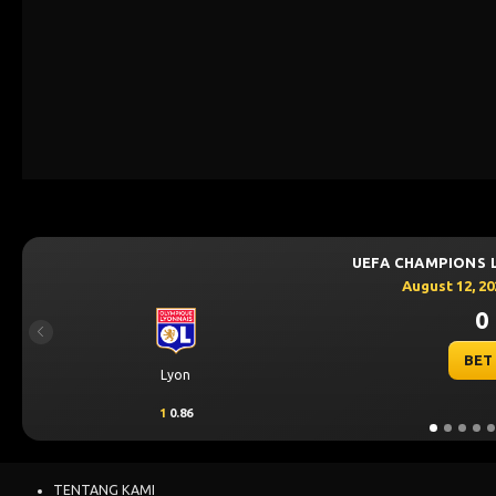
UEFA CHAMPIONS 
August 12, 20
0 
Previous
BET
Lyon
1
0.86
TENTANG KAMI