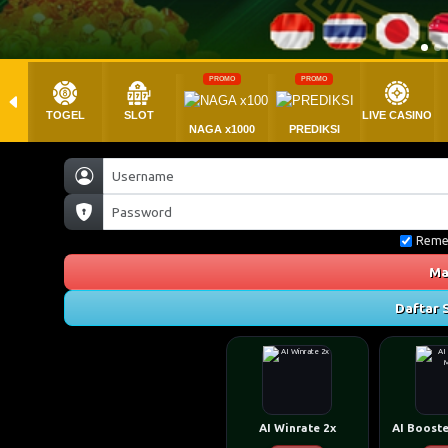
PROMO
PROMO
TOGEL
SLOT
LIVE CASINO
NAGA x1000
PREDIKSI
Reme
Ma
Daftar 
AI Winrate 2x
AI Boost