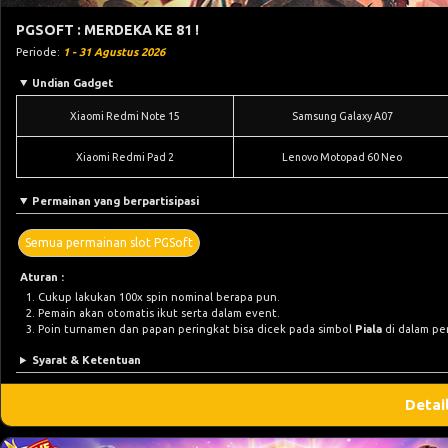
PGSOFT : MERDEKA KE 81 !
Periode:
1 - 31 Agustus 2026
Undian Gadget
Xiaomi Redmi Note 15
Samsung Galaxy A07
Xiaomi Redmi Pad 2
Lenovo Motopad 60 Neo
Permainan yang berpartisipasi
Semua permainan slot PGSoft
Aturan :
Cukup lakukan 100x spin nominal berapa pun.
Pemain akan otomatis ikut serta dalam event.
Poin turnamen dan papan peringkat bisa dicek pada simbol
Piala
di dalam pe
Syarat & Ketentuan
Detai