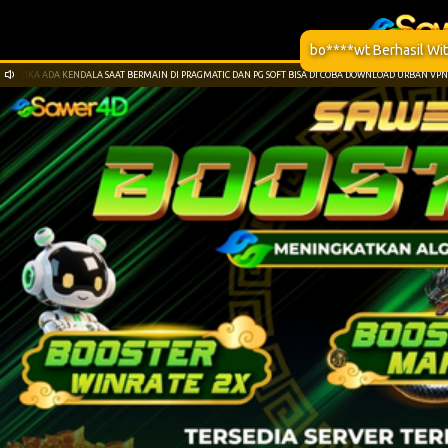
JIKA ADA KENDALA SAAT BERMAIN DI PRAGMATIC DAN PG SOFT BISA DI COBA DOWNLOAD URBAN V