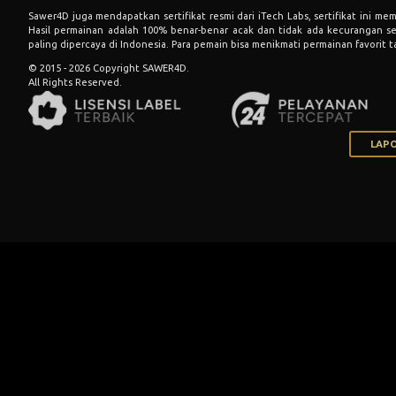
Sawer4D juga mendapatkan sertifikat resmi dari iTech Labs, sertifikat ini me
Hasil permainan adalah 100% benar-benar acak dan tidak ada kecurangan sedi
paling dipercaya di Indonesia. Para pemain bisa menikmati permainan favorit 
© 2015 - 2026 Copyright SAWER4D.
All Rights Reserved.
LAPO