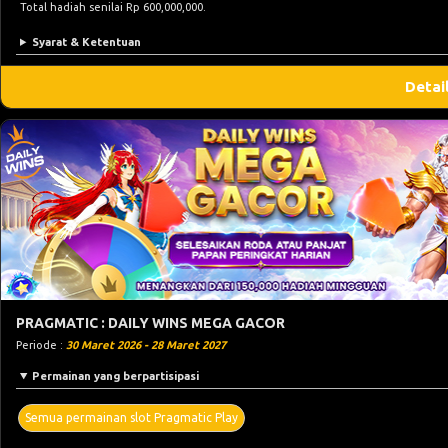
Total hadiah senilai Rp 600,000,000.
Syarat & Ketentuan
Detai
PRAGMATIC : DAILY WINS MEGA GACOR
Periode :
30 Maret 2026 - 28 Maret 2027
Permainan yang berpartisipasi
Semua permainan slot Pragmatic Play