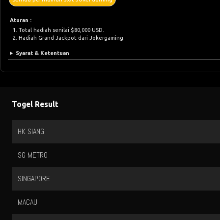
Aturan :
Total hadiah senilai $80,000 USD.
Hadiah Grand Jackpot dari Jokergaming.
Syarat & Ketentuan
Togel Result
HK SIANG
SG METRO
SINGAPORE
MACAU