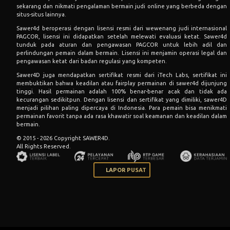
sekarang dan nikmati pengalaman bermain judi online yang berbeda dengan
situs-situs lainnya.
Sawer4d beroperasi dengan lisensi resmi dari wewenang judi internasional
PAGCOR, lisensi ini didapatkan setelah melewati evaluasi ketat. Sawer4d
tunduk pada aturan dan pengawasan PAGCOR untuk lebih adil dan
perlindungan pemain dalam bermain. Lisensi ini menjamin operasi legal dan
pengawasan ketat dari badan regulasi yang kompeten.
Sawer4D juga mendapatkan sertifikat resmi dari iTech Labs, sertifikat ini
membuktikan bahwa keadilan atau fairplay permainan di sawer4d dijunjung
tinggi. Hasil permainan adalah 100% benar-benar acak dan tidak ada
kecurangan sedikitpun. Dengan lisensi dan sertifikat yang dimiliki, sawer4D
menjadi pilihan paling dipercaya di Indonesia. Para pemain bisa menikmati
permainan favorit tanpa ada rasa khawatir soal keamanan dan keadilan dalam
bermain.
© 2015 - 2026 Copyright SAWER4D.
All Rights Reserved.
LAPOR PUSAT